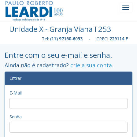
Toggl
Navig
Unidade X - Granja Viana I 253
Tel:
(11) 97160-6093
- CRECI
229114 F
Entre com o seu e-mail e senha.
Ainda não é cadastrado?
crie a sua conta
.
Entrar
E-Mail
Senha