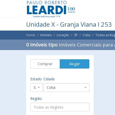
Unidade X - Granja Viana I 253
Home
Imóveis
Locação
SP
Cotia
Todas as Reg
0 Imóveis tipo
Imóveis Comerciais para 
Comprar
Alugar
Estado
Cidade
SP
Cotia
Região