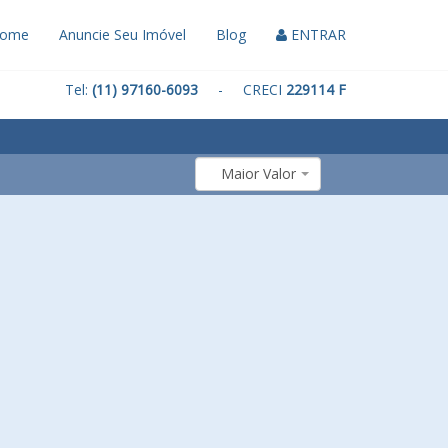
ome
Anuncie Seu Imóvel
Blog
ENTRAR
Tel:
(11) 97160-6093
- CRECI
229114 F
Maior Valor