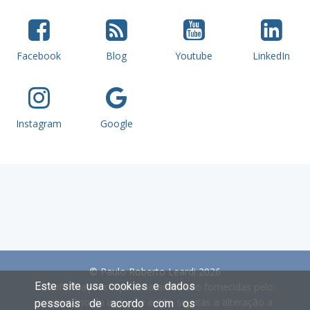
Facebook
Blog
Youtube
LinkedIn
Instagram
Google
© Paulo Roberto Leardi 2026
Este site usa cookies e dados
As informações aqui constantes são fornecidas pelo
proprietário do imóvel e estão sujeitas a alteração a
pessoais de acordo com os