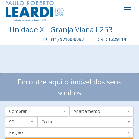
Toggl
Navig
Unidade X - Granja Viana I 253
Tel:
(11) 97160-6093
- CRECI
229114 F
Encontre aqui o imóvel dos seus
sonhos
Comprar
Apartamento
SP
Cotia
Região