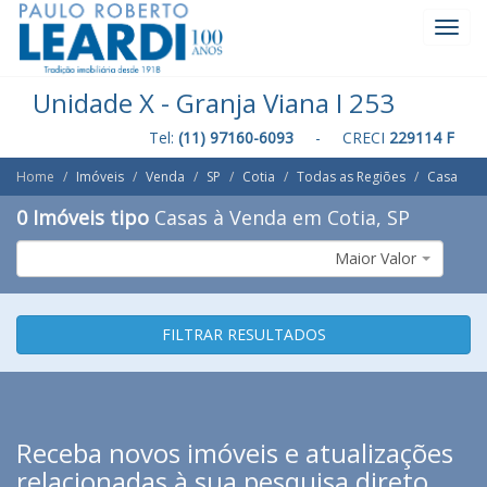
Toggl
Navig
Unidade X - Granja Viana I 253
Tel:
(11) 97160-6093
- CRECI
229114 F
Home
Imóveis
Venda
SP
Cotia
Todas as Regiões
Casa
0 Imóveis tipo
Casas à Venda em Cotia, SP
Maior Valor
FILTRAR RESULTADOS
Receba novos imóveis e atualizações
relacionadas à sua pesquisa direto